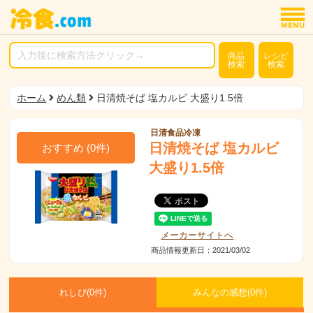
商品
レシピ
検索
検索
ホーム
めん類
日清焼そば 塩カルビ 大盛り1.5倍
日清食品冷凍
日清焼そば 塩カルビ
おすすめ
(
0
件)
大盛り1.5倍
メーカーサイトへ
商品情報更新日：2021/03/02
れしぴ(
0件)
みんなの感想(
0
件)