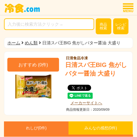
商品
レシピ
検索
検索
ホーム
めん類
日清スパ王BIG 焦がしバター醤油 大盛り
日清食品冷凍
日清スパ王BIG 焦がし
おすすめ
(
0
件)
バター醤油 大盛り
メーカーサイトへ
商品情報更新日：2020/09/09
れしぴ(
0件)
みんなの感想(
0
件)