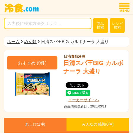
商品
レシピ
検索
検索
ホーム
めん類
日清スパ王BIG カルボナーラ 大盛り
日清食品冷凍
日清スパ王BIG カルボ
おすすめ
(
0
件)
ナーラ 大盛り
メーカーサイトへ
商品情報更新日：2026/03/11
れしぴ(
1件)
みんなの感想(
0
件)