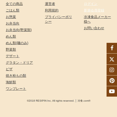
全ての商品
運営者
ログイン
ごはん類
利用規約
新規会員登録
お惣菜
プライバシーポリ
冷凍食品メーカー
シー
様へ
お弁当向
お問い合わせ
お弁当向(野菜類)
めん類
めん類(麺のみ)
野菜類
デザート
グラタン・ドリア
ピザ
焼き粉もの類
海鮮類
ワンプレート
©2018 RESIPIN Inc. All rights reserved. │ 冷食.com®