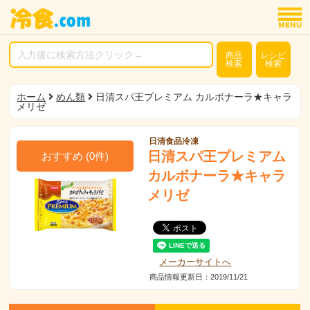
商品
レシピ
検索
検索
ホーム
めん類
日清スパ王プレミアム カルボナーラ★キャラ
メリゼ
日清食品冷凍
日清スパ王プレミアム
おすすめ
(
0
件)
カルボナーラ★キャラ
メリゼ
メーカーサイトへ
商品情報更新日：2019/11/21