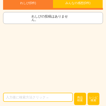
れしぴ(
0件)
みんなの感想(
0
件)
れしぴの投稿はありませ
ん。
商品
レシピ
検索
検索