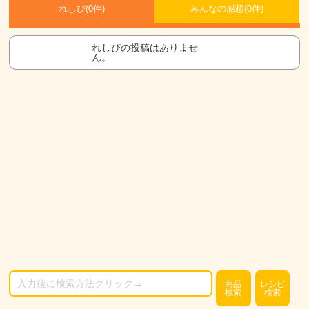
れしぴ(
0件)
みんなの感想(
0
件)
れしぴの投稿はありませ
ん。
商品
レシピ
検索
検索