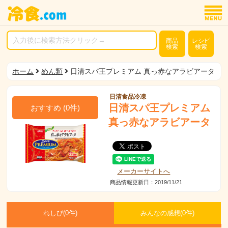
商品
レシピ
検索
検索
ホーム
めん類
日清スパ王プレミアム 真っ赤なアラビアータ
日清食品冷凍
日清スパ王プレミアム
おすすめ
(
0
件)
真っ赤なアラビアータ
メーカーサイトへ
商品情報更新日：2019/11/21
れしぴ(
0件)
みんなの感想(
0
件)