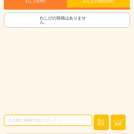
れしぴ(
0件)
みんなの感想(
0
件)
れしぴの投稿はありませ
ん。
商品
レシピ
検索
検索