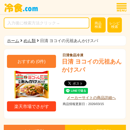
商品
レシピ
検索
検索
ホーム
めん類
日清 ヨコイの元祖あんかけスパ
日清食品冷凍
日清 ヨコイの元祖あん
おすすめ
(
0
件)
かけスパ
メーカーサイトの商品詳細へ
商品情報更新日：2026/03/15
楽天市場でさがす