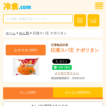
商品
レシピ
検索
検索
ホーム
めん類
日清スパ王 ナポリタン
日清食品冷凍
日清スパ王 ナポリタン
おすすめ
(
0
件)
メーカーサイトへ
商品情報更新日：2019/11/21
れしぴ(
0件)
みんなの感想(
0
件)
れしぴの投稿はありませ