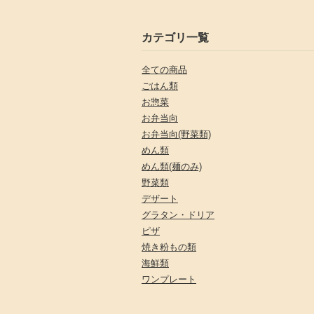
カテゴリ一覧
全ての商品
ごはん類
お惣菜
お弁当向
お弁当向(野菜類)
めん類
めん類(麺のみ)
野菜類
デザート
グラタン・ドリア
ピザ
焼き粉もの類
海鮮類
ワンプレート