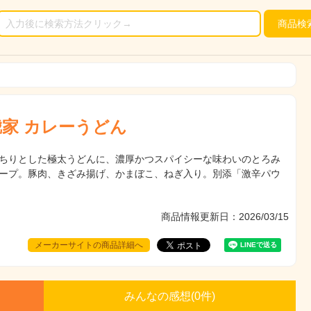
商品
検
鯱家 カレーうどん
ちりとした極太うどんに、濃厚かつスパイシーな味わいのとろみ
ープ。豚肉、きざみ揚げ、かまぼこ、ねぎ入り。別添「激辛パウ
商品情報更新日：2026/03/15
メーカーサイトの商品詳細へ
みんなの感想(
0
件)