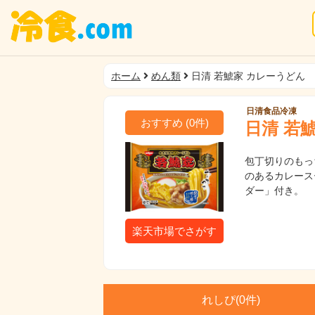
ホーム
めん類
日清 若鯱家 カレーうどん
日清食品冷凍
おすすめ
(
0
件)
日清 若
包丁切りのもっ
のあるカレース
ダー」付き。
楽天市場でさがす
れしぴ(
0件)