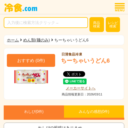
商品
レシピ
検索
検索
ホーム
めん類(麺のみ)
ちーちゃいうどん6
日清食品冷凍
ちーちゃいうどん6
おすすめ
(
0
件)
メーカーサイトへ
商品情報更新日：2026/03/11
れしぴ(
0件)
みんなの感想(
0
件)
れしぴの投稿はありませ