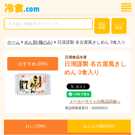
商品
レシピ
検索
検索
ホーム
めん類(麺のみ)
日清謹製 名古屋風きしめん 3食入り
日清食品冷凍
日清謹製 名古屋風きし
おすすめ
(
0
件)
めん 3食入り
メーカーサイトの商品詳細へ
商品情報更新日：2026/03/11
れしぴ(
0件)
みんなの感想(
0
件)