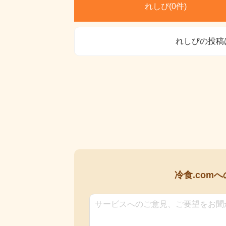
れしぴ(
0件)
れしぴの投稿
冷食.comへ