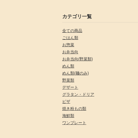
カテゴリ一覧
全ての商品
ごはん類
お惣菜
お弁当向
お弁当向(野菜類)
めん類
めん類(麺のみ)
野菜類
デザート
グラタン・ドリア
ピザ
焼き粉もの類
海鮮類
ワンプレート