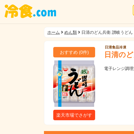
ホーム
めん類
日清のどん兵衛 讃岐うどん 
日清食品冷凍
おすすめ
(
0
件)
日清のど
電子レンジ調理
楽天市場でさがす