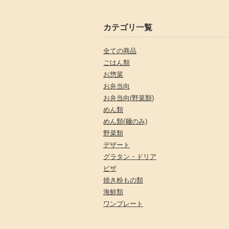
カテゴリ一覧
全ての商品
ごはん類
お惣菜
お弁当向
お弁当向(野菜類)
めん類
めん類(麺のみ)
野菜類
デザート
グラタン・ドリア
ピザ
焼き粉もの類
海鮮類
ワンプレート