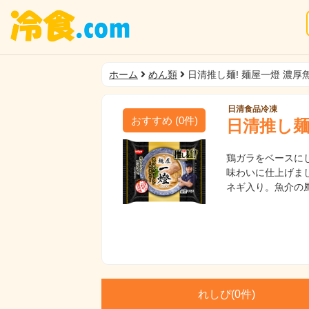
ホーム
めん類
日清推し麺! 麺屋一燈 濃厚
日清食品冷凍
おすすめ
(
0
件)
日清推し麺
鶏ガラをベースに
味わいに仕上げま
ネギ入り。魚介の
れしぴ(
0件)