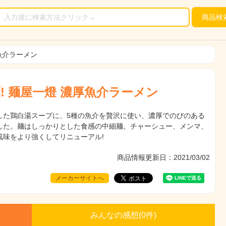
商品
検
魚介ラーメン
! 麺屋一燈 濃厚魚介ラーメン
した鶏白湯スープに、5種の魚介を贅沢に使い、濃厚でのびのある
した。麺はしっかりとした食感の中細麺。チャーシュー、メンマ、
風味をより強くしてリニューアル!
商品情報更新日：2021/03/02
メーカーサイトへ
みんなの感想(
0
件)