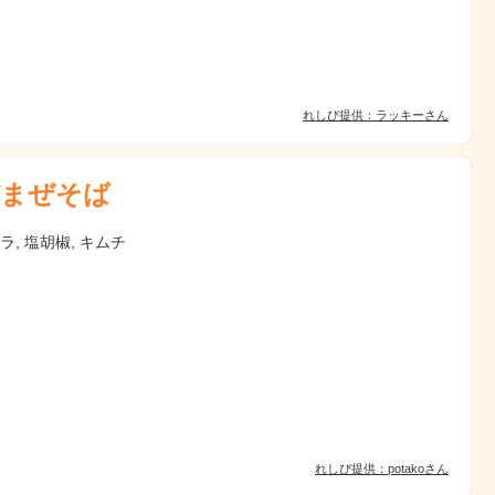
れしぴ提供：ラッキーさん
まぜそば
ニラ, 塩胡椒, キムチ
れしぴ提供：potakoさん