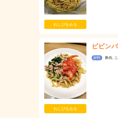
れしぴをみる
ビビンバ
材料
豚肉, 
れしぴをみる