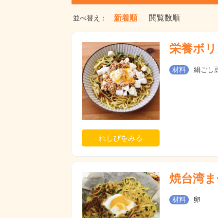
新着順
閲覧数順
並べ替え：
栄養ボリ
材料
絹ごし豆
れしぴをみる
焼台湾ま
材料
卵