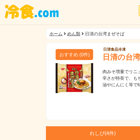
ホーム
めん類
日清の台湾まぜそば
日清食品冷凍
おすすめ
(
0
件)
日清の台
肉みそ増量でリニ
辛さが特長で、も
油やにんにく等で
れしぴ(
4件)