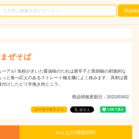
商品
検
湾まぜそば
ューアル! 魚粉がきいた醤油味のたれは唐辛子と黒胡椒の刺激的な
ちっと食べ応えのあるストレート極太麺によく絡みます。具材は醤
味付けしたピリ辛挽き肉とニラ。
商品情報更新日：2022/03/02
メーカーサイトへ
みんなの感想(
0
件)