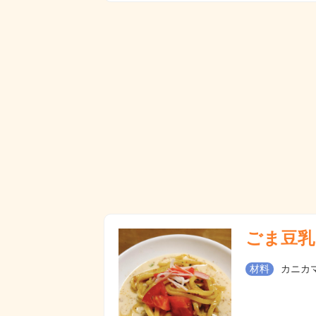
ごま豆乳
材料
カニカマ