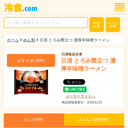
商品
レシピ
検索
検索
ホーム
めん類
日清 とろみ際立つ 濃厚辛味噌ラーメン
日清食品冷凍
日清 とろみ際立つ 濃
おすすめ
(
0
件)
厚辛味噌ラーメン
メーカーサイトへ
商品情報更新日：2019/11/21
れしぴ(
0件)
みんなの感想(
0
件)