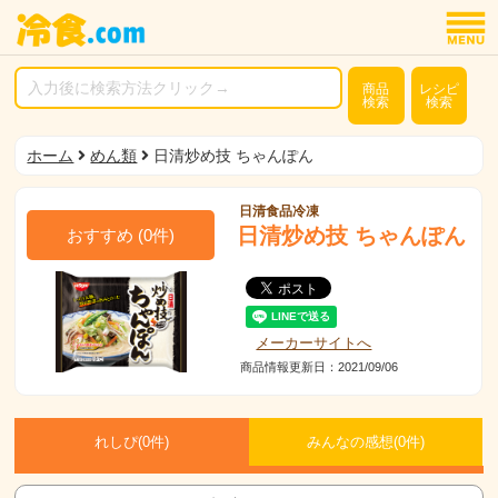
商品
レシピ
検索
検索
ホーム
めん類
日清炒め技 ちゃんぽん
日清食品冷凍
日清炒め技 ちゃんぽん
おすすめ
(
0
件)
メーカーサイトへ
商品情報更新日：2021/09/06
れしぴ(
0件)
みんなの感想(
0
件)