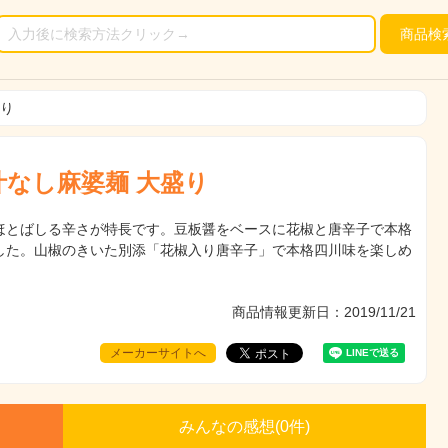
商品
検
盛り
汁なし麻婆麺 大盛り
ほとばしる辛さが特長です。豆板醤をベースに花椒と唐辛子で本格
した。山椒のきいた別添「花椒入り唐辛子」で本格四川味を楽しめ
商品情報更新日：2019/11/21
メーカーサイトへ
みんなの感想(
0
件)