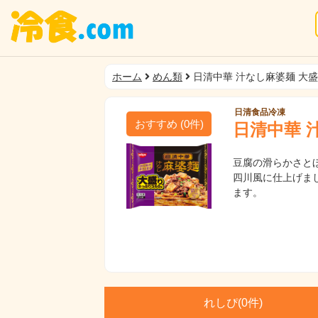
ホーム
めん類
日清中華 汁なし麻婆麺 大
日清食品冷凍
おすすめ
(
0
件)
日清中華 
豆腐の滑らかさと
四川風に仕上げま
ます。
れしぴ(
0件)