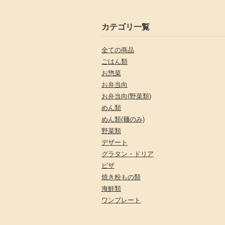
カテゴリ一覧
全ての商品
ごはん類
お惣菜
お弁当向
お弁当向(野菜類)
めん類
めん類(麺のみ)
野菜類
デザート
グラタン・ドリア
ピザ
焼き粉もの類
海鮮類
ワンプレート