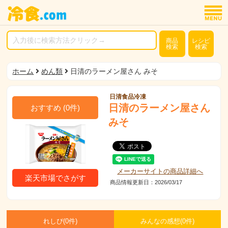
商品
レシピ
検索
検索
ホーム
めん類
日清のラーメン屋さん みそ
日清食品冷凍
日清のラーメン屋さん
おすすめ
(
0
件)
みそ
メーカーサイトの商品詳細へ
楽天市場でさがす
商品情報更新日：2026/03/17
れしぴ(
0件)
みんなの感想(
0
件)