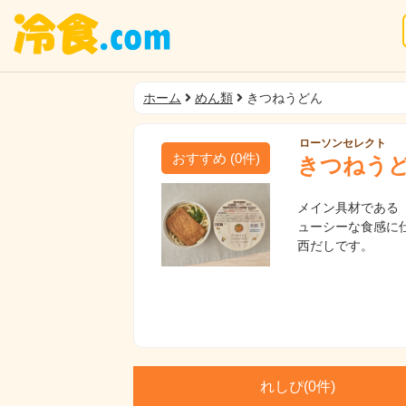
ホーム
めん類
きつねうどん
ローソンセレクト
おすすめ
(
0
件)
きつねう
メイン具材である
ューシーな食感に
西だしです。
れしぴ(
0件)