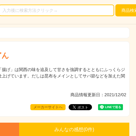
商品
検
どん
「揚げ」は関西の味を追及して甘さを強調するとともにふっくらジ
仕上げています。だしは昆布をメインとしてサバ節などを加えた関
商品情報更新日：2021/12/02
メーカーサイトへ
みんなの感想(
0
件)