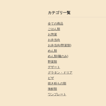
カテゴリ一覧
全ての商品
ごはん類
お惣菜
お弁当向
お弁当向(野菜類)
めん類
めん類(麺のみ)
野菜類
デザート
グラタン・ドリア
ピザ
焼き粉もの類
海鮮類
ワンプレート