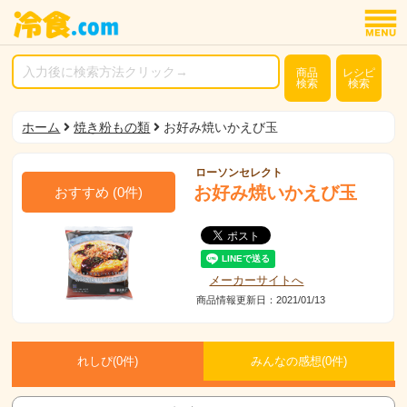
商品
レシピ
検索
検索
ホーム
焼き粉もの類
お好み焼いかえび玉
ローソンセレクト
お好み焼いかえび玉
おすすめ
(
0
件)
メーカーサイトへ
商品情報更新日：2021/01/13
れしぴ(
0件)
みんなの感想(
0
件)