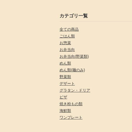
カテゴリ一覧
全ての商品
ごはん類
お惣菜
お弁当向
お弁当向(野菜類)
めん類
めん類(麺のみ)
野菜類
デザート
グラタン・ドリア
ピザ
焼き粉もの類
海鮮類
ワンプレート