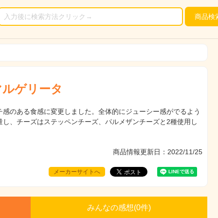
商品
検
マルゲリータ
チ感のある食感に変更しました。全体的にジューシー感がでるよう
量し、チーズはステッペンチーズ、パルメザンチーズと2種使用し
商品情報更新日：2022/11/25
メーカーサイトへ
みんなの感想(
0
件)