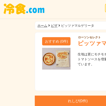
ホーム
ピザ
ピッツァマルゲリータ
ローソンセレクト
おすすめ
(
0
件)
ピッツァ
生地は更にモチモ
トマトソースを増
ています。
れしぴ(
0件)