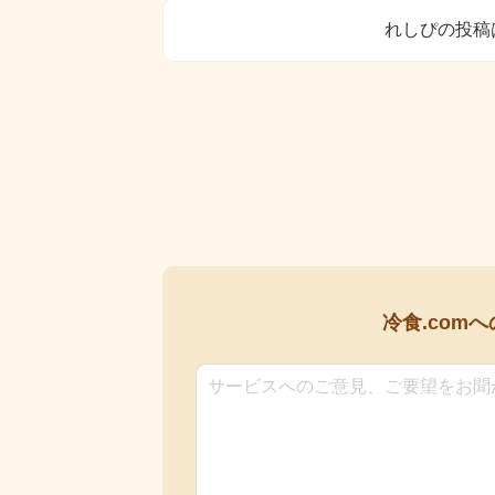
れしぴの投稿
冷食.comへ