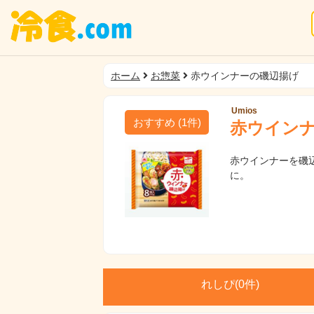
ホーム
お惣菜
赤ウインナーの磯辺揚げ
Umios
おすすめ
(
1
件)
赤ウイン
赤ウインナーを磯
に。
れしぴ(
0件)