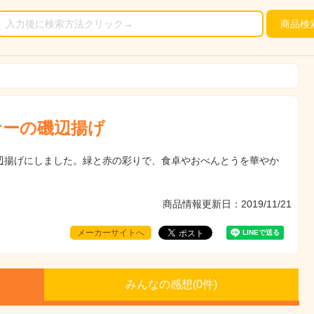
商品
検
ナーの磯辺揚げ
辺揚げにしました。緑と赤の彩りで、食卓やおべんとうを華やか
商品情報更新日：2019/11/21
メーカーサイトへ
みんなの感想(
0
件)