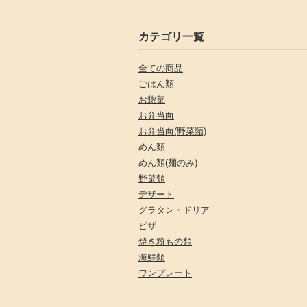
カテゴリ一覧
全ての商品
ごはん類
お惣菜
お弁当向
お弁当向(野菜類)
めん類
めん類(麺のみ)
野菜類
デザート
グラタン・ドリア
ピザ
焼き粉もの類
海鮮類
ワンプレート