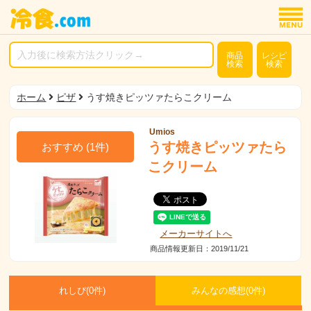
商品
レシピ
検索
検索
ホーム
ピザ
うす焼きピッツァたらこクリーム
Umios
うす焼きピッツァたら
おすすめ
(
1
件)
こクリーム
メーカーサイトへ
商品情報更新日：2019/11/21
れしぴ(
0件)
みんなの感想(
0
件)