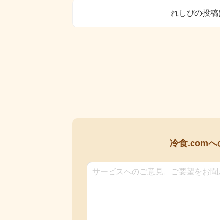
れしぴの投稿
冷食.comへ