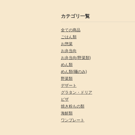
カテゴリ一覧
全ての商品
ごはん類
お惣菜
お弁当向
お弁当向(野菜類)
めん類
めん類(麺のみ)
野菜類
デザート
グラタン・ドリア
ピザ
焼き粉もの類
海鮮類
ワンプレート