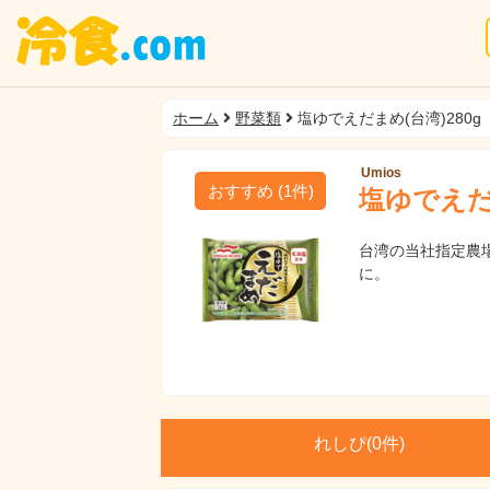
ホーム
野菜類
塩ゆでえだまめ(台湾)280g
Umios
おすすめ
(
1
件)
塩ゆでえだま
台湾の当社指定農
に。
れしぴ(
0件)