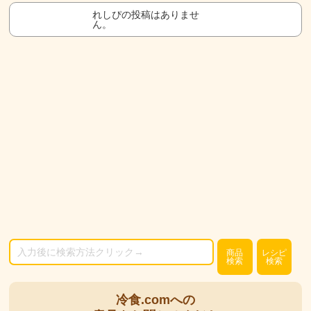
れしぴの投稿はありませ
ん。
商品
レシピ
検索
検索
冷食.comへの