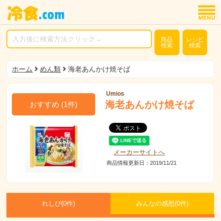
商品
レシピ
検索
検索
ホーム
めん類
海老あんかけ焼そば
Umios
海老あんかけ焼そば
おすすめ
(
1
件)
メーカーサイトへ
商品情報更新日：2019/11/21
れしぴ(
0件)
みんなの感想(
0
件)