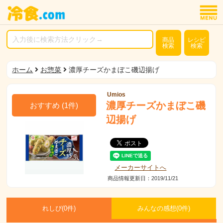
商品
レシピ
検索
検索
ホーム
お惣菜
濃厚チーズかまぼこ磯辺揚げ
Umios
濃厚チーズかまぼこ磯
おすすめ
(
1
件)
辺揚げ
メーカーサイトへ
商品情報更新日：2019/11/21
れしぴ(
0件)
みんなの感想(
0
件)