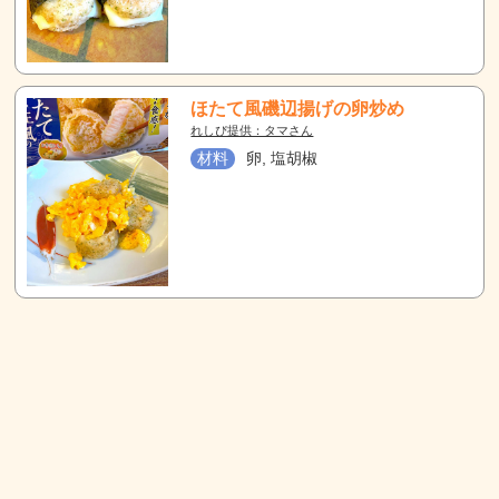
ほたて風磯辺揚げの卵炒め
れしぴ提供：タマさん
材料
卵, 塩胡椒