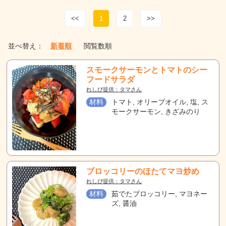
<<
1
2
>>
並べ替え：
新着順
閲覧数順
スモークサーモンとトマトのシー
フードサラダ
れしぴ提供：タマさん
材料
トマト, オリーブオイル, 塩, ス
モークサーモン, きざみのり
ブロッコリーのほたてマヨ炒め
れしぴ提供：タマさん
材料
茹でたブロッコリー, マヨネー
ズ, 醤油