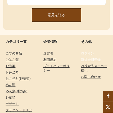
意見を送る
カテゴリ一覧
企業情報
その他
全ての商品
運営者
ログイン
ごはん類
利用規約
新規会員登録
お惣菜
プライバシーポリ
冷凍食品メーカー
シー
様へ
お弁当向
お問い合わせ
お弁当向(野菜類)
めん類
めん類(麺のみ)
野菜類
デザート
グラタン・ドリア