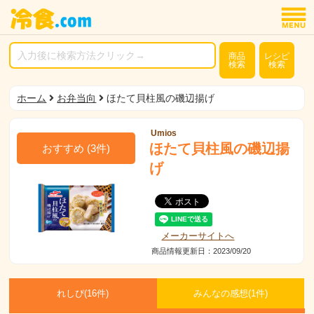
商品
レシピ
検索
検索
ホーム
お弁当向
ほたて貝柱風の磯辺揚げ
Umios
ほたて貝柱風の磯辺揚
おすすめ
(
3
件)
げ
メーカーサイトへ
商品情報更新日：2023/09/20
れしぴ(
16件)
みんなの感想(
1
件)