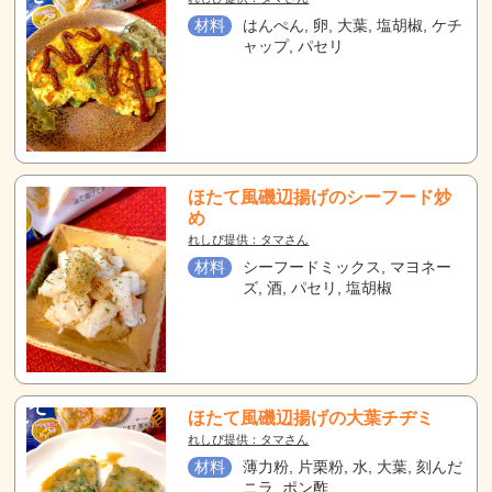
材料
はんぺん, 卵, 大葉, 塩胡椒, ケチ
ャップ, パセリ
ほたて風磯辺揚げのシーフード炒
め
れしぴ提供：タマさん
材料
シーフードミックス, マヨネー
ズ, 酒, パセリ, 塩胡椒
ほたて風磯辺揚げの大葉チヂミ
れしぴ提供：タマさん
材料
薄力粉, 片栗粉, 水, 大葉, 刻んだ
ニラ, ポン酢