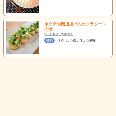
ホタテの磯辺揚げのオクラソース
のせ
れしぴ提供：yukyさん
材料
オクラ, ✩白だし, ✩鰹節