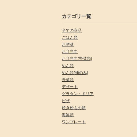
カテゴリ一覧
全ての商品
ごはん類
お惣菜
お弁当向
お弁当向(野菜類)
めん類
めん類(麺のみ)
野菜類
デザート
グラタン・ドリア
ピザ
焼き粉もの類
海鮮類
ワンプレート