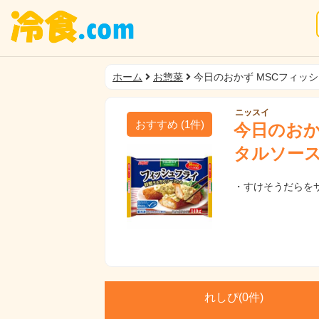
ホーム
お惣菜
今日のおかず MSCフィッ
ニッスイ
おすすめ
(
1
件)
今日のおか
タルソー
・すけそうだらを
れしぴ(
0件)