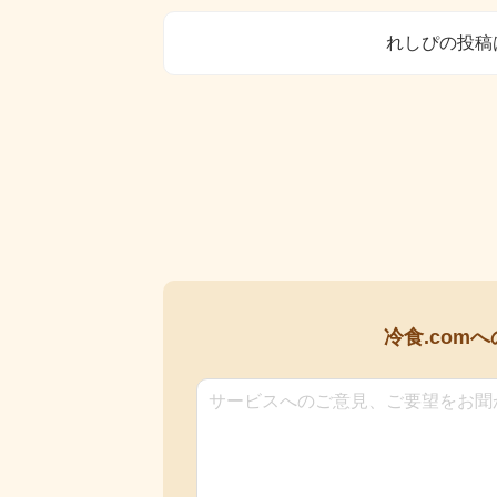
れしぴの投稿
冷食.comへ