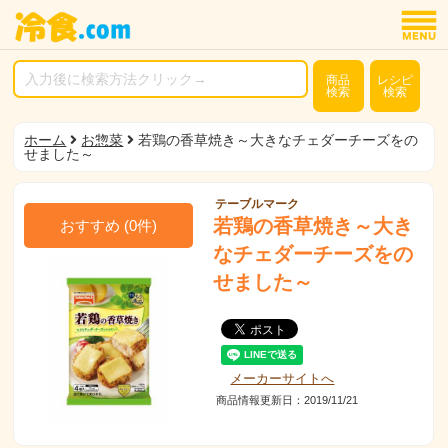
商品
レシピ
検索
検索
ホーム
お惣菜
若鶏の香草焼き～大きなチェダーチーズをの
せました～
テーブルマーク
若鶏の香草焼き～大き
おすすめ
(
0
件)
なチェダーチーズをの
せました～
メーカーサイトへ
商品情報更新日：2019/11/21