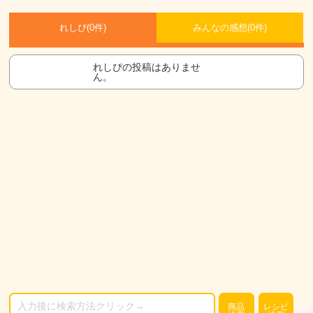
れしぴ(
0件)
みんなの感想(
0
件)
れしぴの投稿はありませ
ん。
商品
レシピ