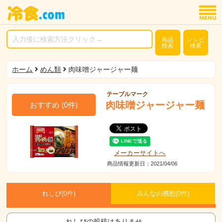
商品
レシピ
検索
検索
ホーム
めん類
肉味噌ジャージャー麺
テーブルマーク
肉味噌ジャージャー麺
おすすめ
(
0
件)
メーカーサイトへ
商品情報更新日：2021/04/06
れしぴ(
0件)
みんなの感想(
0
件)
れしぴの投稿はありませ