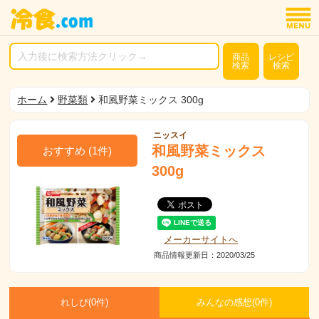
商品
レシピ
検索
検索
ホーム
野菜類
和風野菜ミックス 300g
ニッスイ
和風野菜ミックス
おすすめ
(
1
件)
300g
メーカーサイトへ
商品情報更新日：2020/03/25
れしぴ(
0件)
みんなの感想(
0
件)