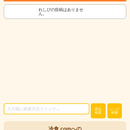
れしぴの投稿はありませ
ん。
商品
レシピ
検索
検索
冷食.comへの