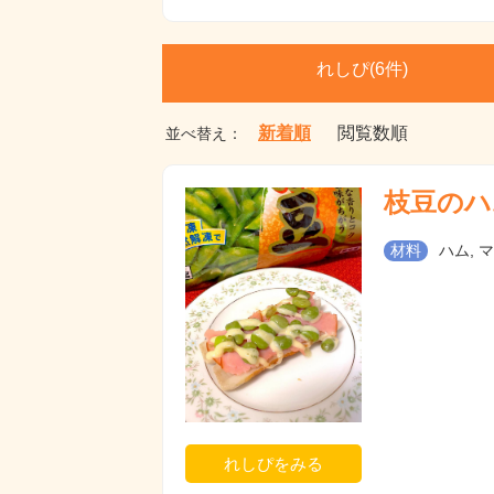
れしぴ(
6件)
新着順
閲覧数順
並べ替え：
枝豆のハ
材料
ハム, 
れしぴをみる