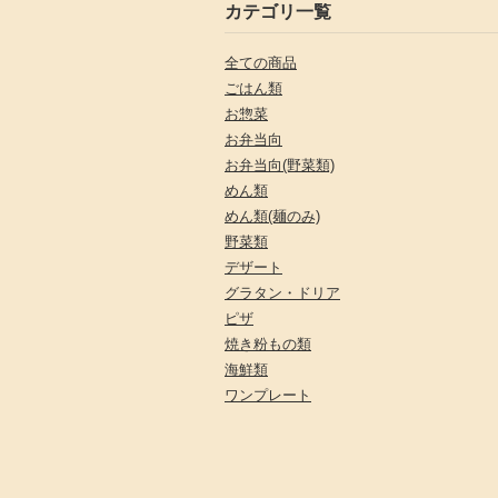
カテゴリ一覧
全ての商品
ごはん類
お惣菜
お弁当向
お弁当向(野菜類)
めん類
めん類(麺のみ)
野菜類
デザート
グラタン・ドリア
ピザ
焼き粉もの類
海鮮類
ワンプレート