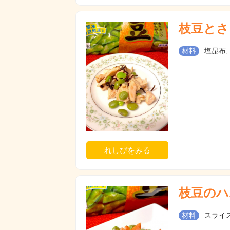
枝豆とさ
材料
塩昆布,
れしぴをみる
枝豆のハ
材料
スライス