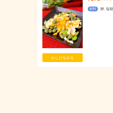
材料
卵, 塩
れしぴをみる