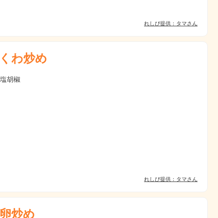
れしぴ提供：タマさん
くわ炒め
 塩胡椒
れしぴ提供：タマさん
卵炒め