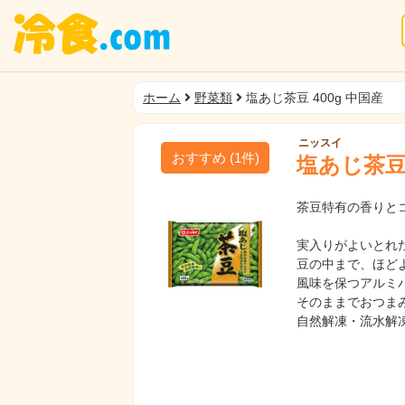
ホーム
野菜類
塩あじ茶豆 400g 中国産
ニッスイ
おすすめ
(
1
件)
塩あじ茶豆 
茶豆特有の香りと
実入りがよいとれ
豆の中まで、ほど
風味を保つアルミ
そのままでおつま
自然解凍・流水解