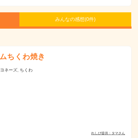
みんなの感想(
0
件)
ムちくわ焼き
マヨネーズ, ちくわ
れしぴ提供：タマさん