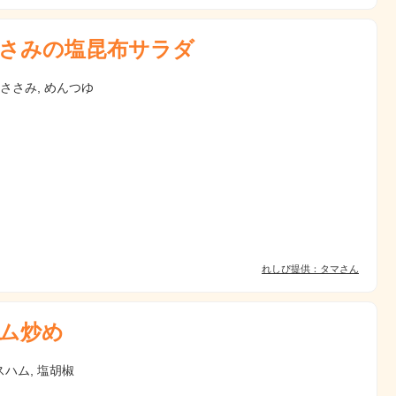
さみの塩昆布サラダ
 ささみ, めんつゆ
れしぴ提供：タマさん
ム炒め
ハム, 塩胡椒