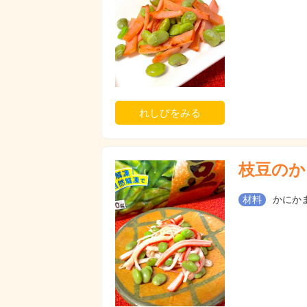
れしぴをみる
枝豆のか
材料
かにかま