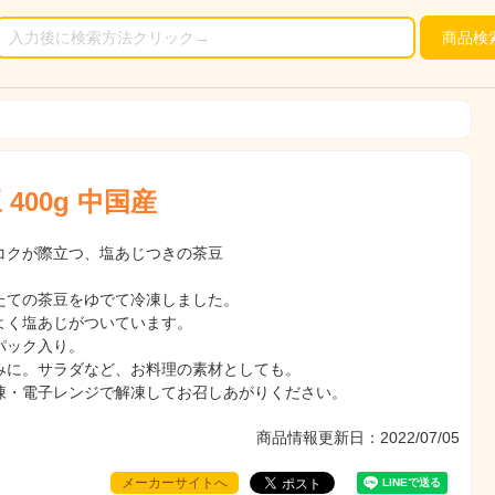
商品
検
400g 中国産
コクが際立つ、塩あじつきの茶豆
たての茶豆をゆでて冷凍しました。
よく塩あじがついています。
パック入り。
みに。サラダなど、お料理の素材としても。
凍・電子レンジで解凍してお召しあがりください。
商品情報更新日：2022/07/05
メーカーサイトへ