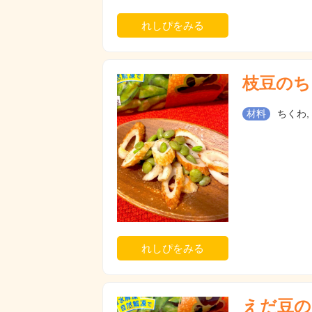
れしぴをみる
枝豆のち
材料
ちくわ,
れしぴをみる
えだ豆の