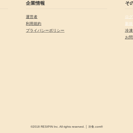
企業情報
そ
運営者
ログ
利用規約
新規
プライバシーポリシー
冷凍
お問
©2018 RESIPIN Inc. All rights reserved. │ 冷食.com®