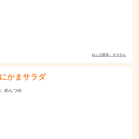
れしぴ提供：タマさん
にかまサラダ
, めんつゆ