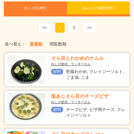
れしぴ(
14件)
みんなの感想(
0
件)
<<
1
2
>>
並べ替え：
新着順
閲覧数順
そら豆とわかめのナムル
れしぴ提供：ラッキーさん
材料
乾燥わかめ, クレイジーソルト,
ごま油, ごま
塩あじそら豆のチーズピザ
れしぴ提供：ラッキーさん
材料
チーズピザ, ピザ用チーズ, クレ
イジーソルト