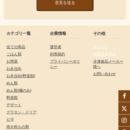
意見を送る
カテゴリ一覧
企業情報
その他
全ての商品
運営者
ログイン
ごはん類
利用規約
新規会員登録
お惣菜
プライバシーポリ
冷凍食品メーカー
シー
様へ
お弁当向
お問い合わせ
お弁当向(野菜類)
めん類
めん類(麺のみ)
野菜類
デザート
グラタン・ドリア
ピザ
焼き粉もの類