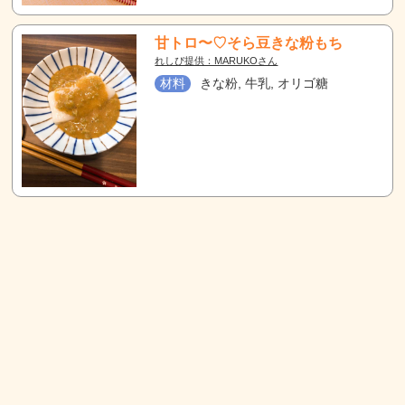
甘トロ〜♡そら豆きな粉もち
れしぴ提供：MARUKOさん
材料
きな粉, 牛乳, オリゴ糖