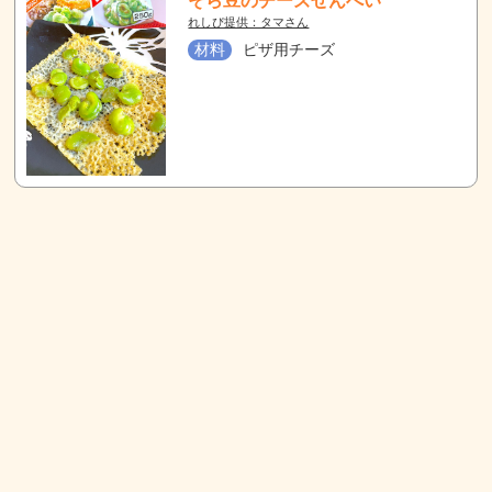
そら豆のチーズせんべい
れしぴ提供：タマさん
材料
ピザ用チーズ