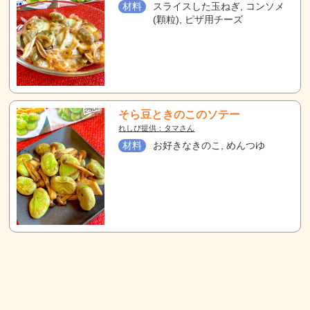
材料
スライスした玉ねぎ, コンソメ
(顆粒), ピザ用チーズ
そら豆ときのこのソテー
れしぴ提供：タマさん
材料
お好きなきのこ, めんつゆ