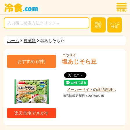
商品
レシピ
検索
検索
ホーム
野菜類
塩あじそら豆
ニッスイ
塩あじそら豆
おすすめ
(
2
件)
メーカーサイトの商品詳細へ
商品情報更新日：2026/03/15
楽天市場でさがす