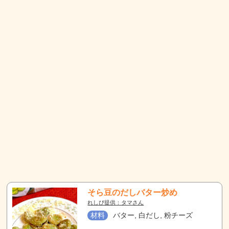
そら豆のだしバター炒め
れしぴ提供：タマさん
材料
バター, 白だし, 粉チーズ