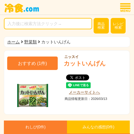
商品
レシピ
検索
検索
ホーム
野菜類
カットいんげん
ニッスイ
カットいんげん
おすすめ
(
1
件)
メーカーサイトへ
商品情報更新日：2026/03/13
れしぴ(
0件)
みんなの感想(
0
件)