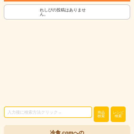
れしぴの投稿はありませ
ん。
商品
レシピ
検索
検索
冷食.comへの