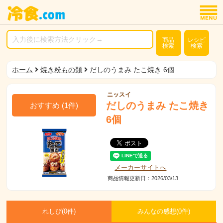
商品
レシピ
検索
検索
ホーム
焼き粉もの類
だしのうまみ たこ焼き 6個
ニッスイ
だしのうまみ たこ焼き
おすすめ
(
1
件)
6個
メーカーサイトへ
商品情報更新日：2026/03/13
れしぴ(
0件)
みんなの感想(
0
件)