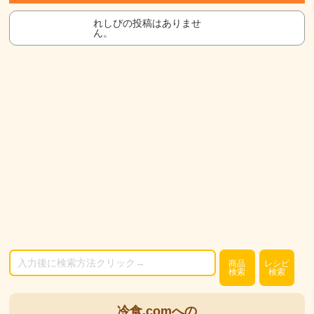
れしぴの投稿はありませ
ん。
商品
レシピ
検索
検索
冷食.comへの