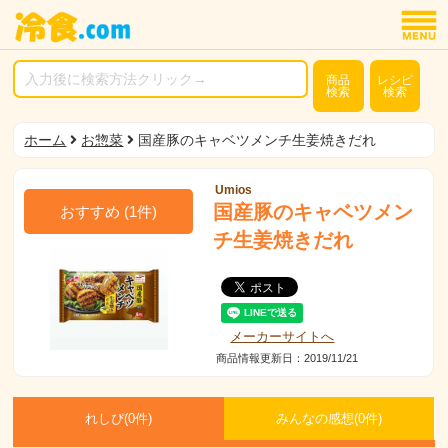
商品
レシピ
検索
検索
ホーム
お惣菜
国産豚のキャベツメンチ生姜焼きだれ
Umios
国産豚のキャベツメン
おすすめ
(
1
件)
チ生姜焼きだれ
メーカーサイトへ
商品情報更新日：2019/11/21
れしぴ(
0件)
みんなの感想(
0
件)