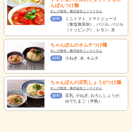
んぽんつけ麺
れしぴ提供：株式会社ニッスイさん
材料
ミニトマト, トマトジュース
（食塩無添加）, バジル, バジル
（トッピング）, レモン, 氷
ちゃんぽんのキムチつけ麺
れしぴ提供：株式会社ニッスイさん
材料
小ねぎ, 水, キムチ
ちゃんぽんの豆乳しょうがつけ麺
れしぴ提供：株式会社ニッスイさん
材料
豆乳, 小ねぎ, おろししょうが,
ゆでたまご（半熟）