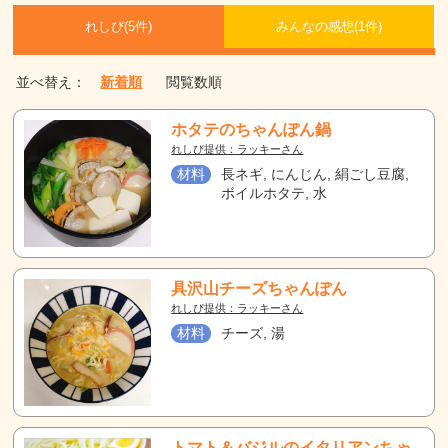
れしぴ(
5件)
みんなの感想(
1
件)
並べ替え：
新着順
閲覧数順
ホタテのちゃんぽん鍋
れしぴ提供：ラッキーさん
材料
長ネギ, にんじん, 絹ごし豆腐,
ボイルホタテ, 水
具沢山チーズちゃんぽん
れしぴ提供：ラッキーさん
材料
チーズ, 湯
トマト＆バジルのイタリアンちゃ