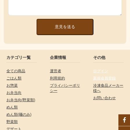
意見を送る
カテゴリ一覧
企業情報
その他
全ての商品
運営者
ログイン
ごはん類
利用規約
新規会員登録
お惣菜
プライバシーポリ
冷凍食品メーカー
シー
様へ
お弁当向
お問い合わせ
お弁当向(野菜類)
めん類
めん類(麺のみ)
野菜類
デザート