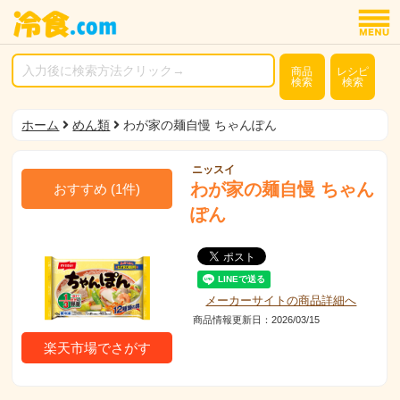
商品
レシピ
検索
検索
ホーム
めん類
わが家の麺自慢 ちゃんぽん
ニッスイ
わが家の麺自慢 ちゃん
おすすめ
(
1
件)
ぽん
メーカーサイトの商品詳細へ
商品情報更新日：2026/03/15
楽天市場でさがす