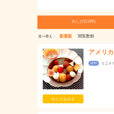
れしぴ(
11件)
新着順
閲覧数順
並べ替え：
アメリカ
材料
ミニトマ
れしぴをみる