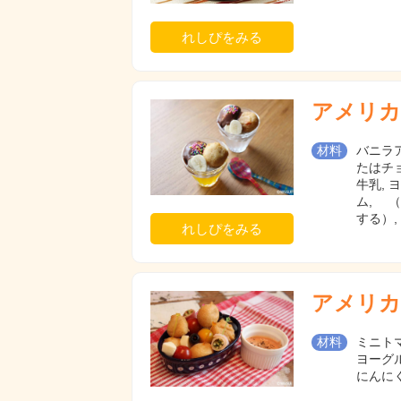
れしぴをみる
アメリカ
材料
バニラア
たはチ
牛乳,
ム, 
する）
れしぴをみる
アメリカ
材料
ミニトマ
ヨーグ
にんに