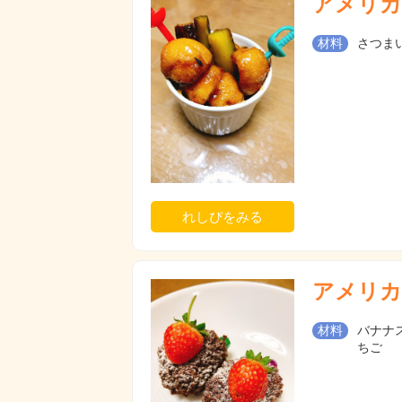
アメリカ
材料
さつまい
れしぴをみる
アメリカ
材料
バナナス
ちご