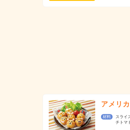
アメリカ
材料
スライス
チトマト