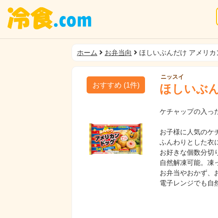
ホーム
お弁当向
ほしいぶんだけ アメリカ
ニッスイ
おすすめ
(
1
件)
ほしいぶん
ケチャップの入っ
お子様に人気のケ
ふんわりとした衣
お好きな個数分切
自然解凍可能。凍
お弁当やおかず、
電子レンジでも自