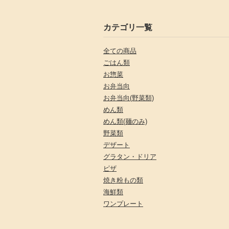
カテゴリ一覧
全ての商品
ごはん類
お惣菜
お弁当向
お弁当向(野菜類)
めん類
めん類(麺のみ)
野菜類
デザート
グラタン・ドリア
ピザ
焼き粉もの類
海鮮類
ワンプレート