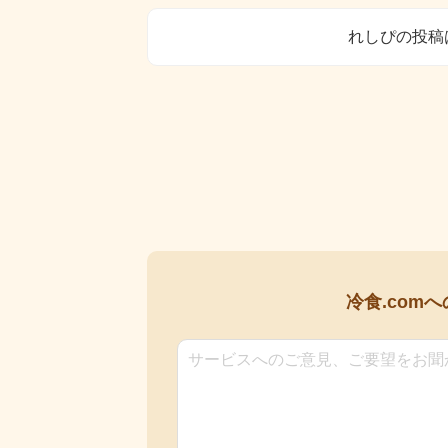
れしぴの投稿
冷食.comへ