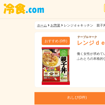
ホーム
お惣菜
レンジｄｅキッチン 親子
テーブルマーク
おすすめ
(
0
件)
レンジｄ
働く女性が求めて
ふわとろの本格的
れしぴ(
0件)