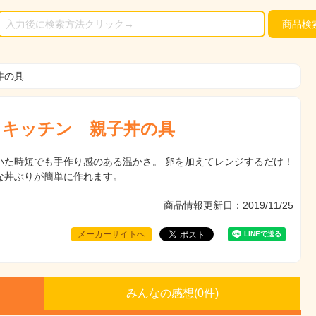
商品
検
丼の具
ｅキッチン 親子丼の具
いた時短でも手作り感のある温かさ。 卵を加えてレンジするだけ！
な丼ぶりが簡単に作れます。
商品情報更新日：2019/11/25
メーカーサイトへ
みんなの感想(
0
件)