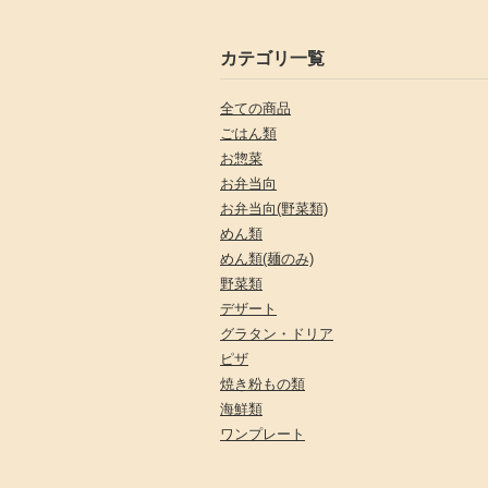
カテゴリ一覧
全ての商品
ごはん類
お惣菜
お弁当向
お弁当向(野菜類)
めん類
めん類(麺のみ)
野菜類
デザート
グラタン・ドリア
ピザ
焼き粉もの類
海鮮類
ワンプレート