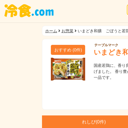
ホーム
お惣菜
いまどき和膳 ごぼうと若
テーブルマーク
おすすめ
(
0
件)
いまどき
国産若鶏に、香り
げました。 香り
一品です。
れしぴ(
0件)