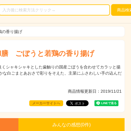
商品
検
鶏の香り揚げ
和膳 ごぼうと若鶏の香り揚げ
良くシャキシャキとした歯触りの国産ごぼうを合わせてカラッと揚
豊かな白ごまとあおさで彩りをそえた、主菜にふさわしい手の込んだ
商品情報更新日：2019/11/21
メーカーサイトへ
みんなの感想(
0
件)