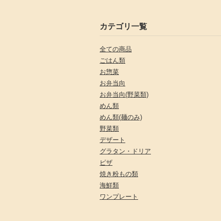
カテゴリ一覧
全ての商品
ごはん類
お惣菜
お弁当向
お弁当向(野菜類)
めん類
めん類(麺のみ)
野菜類
デザート
グラタン・ドリア
ピザ
焼き粉もの類
海鮮類
ワンプレート