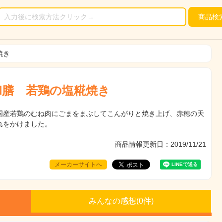
商品
検
焼き
和膳 若鶏の塩糀焼き
国産若鶏のむね肉にごまをまぶしてこんがりと焼き上げ、赤穂の天
れをかけました。
商品情報更新日：2019/11/21
メーカーサイトへ
みんなの感想(
0
件)