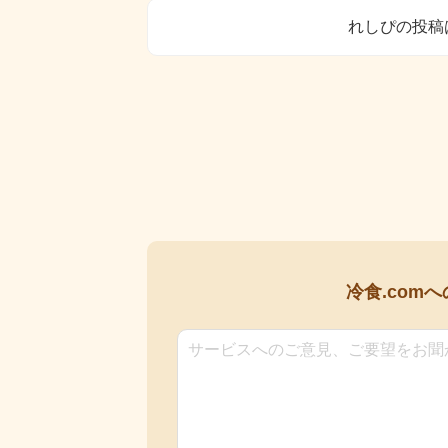
れしぴの投稿
冷食.comへ