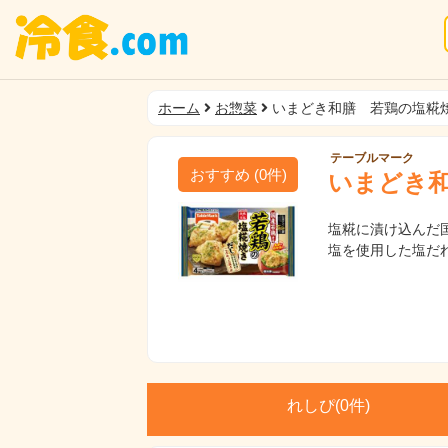
ホーム
お惣菜
いまどき和膳 若鶏の塩糀
テーブルマーク
おすすめ
(
0
件)
いまどき
塩糀に漬け込んだ
塩を使用した塩だ
れしぴ(
0件)