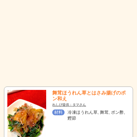
舞茸ほうれん草とはさみ揚げのポ
ン和え
れしぴ提供：タマさん
材料
冷凍ほうれん草, 舞茸, ポン酢,
鰹節