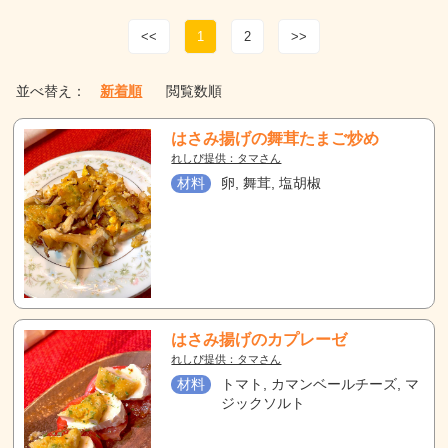
<<
1
2
>>
並べ替え：
新着順
閲覧数順
はさみ揚げの舞茸たまご炒め
れしぴ提供：タマさん
材料
卵, 舞茸, 塩胡椒
はさみ揚げのカプレーゼ
れしぴ提供：タマさん
材料
トマト, カマンベールチーズ, マ
ジックソルト