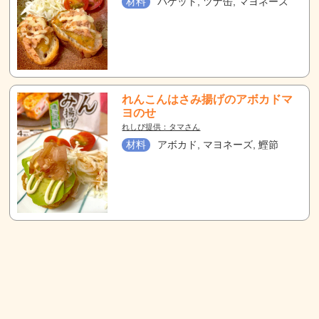
材料
バゲット, ツナ缶, マヨネーズ
れんこんはさみ揚げのアボカドマ
ヨのせ
れしぴ提供：タマさん
材料
アボカド, マヨネーズ, 鰹節