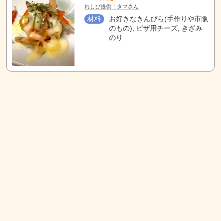
れしぴ提供：タマさん
材料
お好きなきんぴら(手作りや市販
のもの), ピザ用チーズ, きざみ
のり