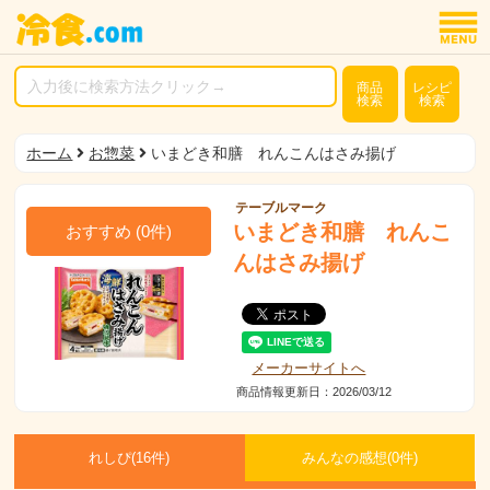
商品
レシピ
検索
検索
ホーム
お惣菜
いまどき和膳 れんこんはさみ揚げ
テーブルマーク
いまどき和膳 れんこ
おすすめ
(
0
件)
んはさみ揚げ
メーカーサイトへ
商品情報更新日：2026/03/12
れしぴ(
16件)
みんなの感想(
0
件)