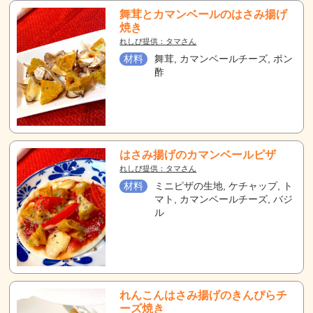
舞茸とカマンベールのはさみ揚げ
焼き
れしぴ提供：タマさん
材料
舞茸, カマンベールチーズ, ポン
酢
はさみ揚げのカマンベールピザ
れしぴ提供：タマさん
材料
ミニピザの生地, ケチャップ, ト
マト, カマンベールチーズ, バジ
ル
れんこんはさみ揚げのきんぴらチ
ーズ焼き