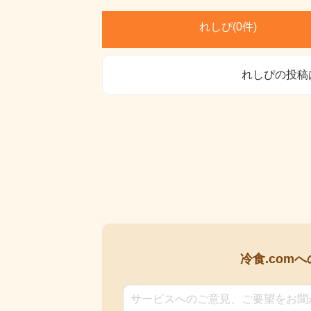
れしぴ(
0件)
れしぴの投稿
冷食.comへ