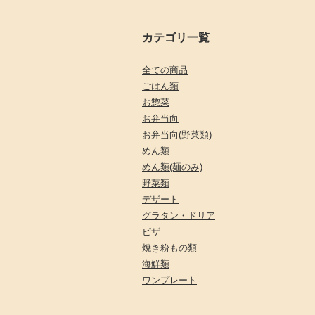
カテゴリ一覧
全ての商品
ごはん類
お惣菜
お弁当向
お弁当向(野菜類)
めん類
めん類(麺のみ)
野菜類
デザート
グラタン・ドリア
ピザ
焼き粉もの類
海鮮類
ワンプレート