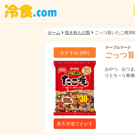
ホーム
焼き粉もの類
ごっつ旨いたこ焼30
テーブルマーク
おすすめ
(
0
件)
ごっつ旨
おやつ、おつま
りとろ～り食感
楽天市場でさがす