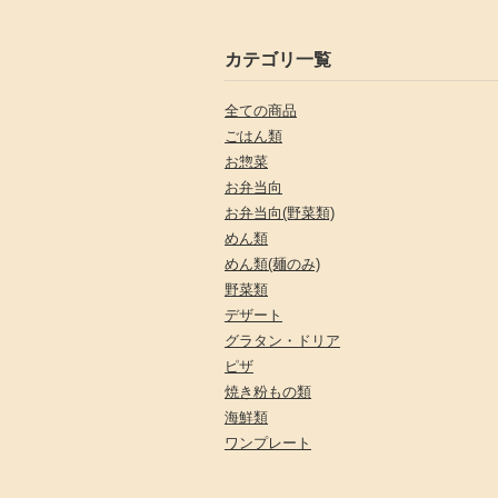
カテゴリ一覧
全ての商品
ごはん類
お惣菜
お弁当向
お弁当向(野菜類)
めん類
めん類(麺のみ)
野菜類
デザート
グラタン・ドリア
ピザ
焼き粉もの類
海鮮類
ワンプレート