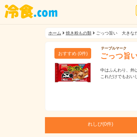
ホーム
焼き粉もの類
ごっつ旨い 大きな
テーブルマーク
おすすめ
(
0
件)
ごっつ旨
中はふんわり、外
これだけでもおい
れしぴ(
0件)