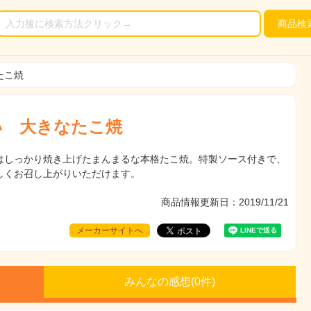
商品
検
たこ焼
い 大きなたこ焼
はしっかり焼き上げたまんまるな本格たこ焼。特製ソース付きで、
しくお召し上がりいただけます。
商品情報更新日：2019/11/21
メーカーサイトへ
みんなの感想(
0
件)