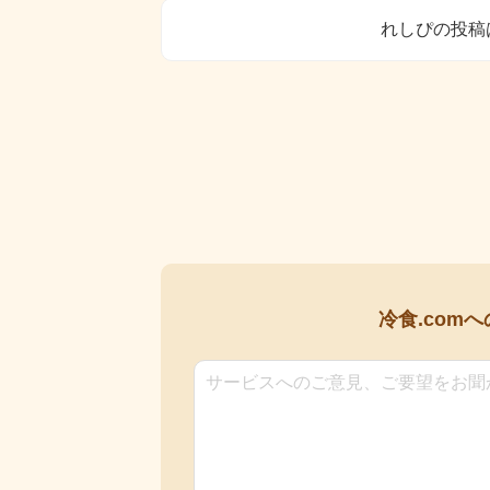
れしぴの投稿
冷食.comへ