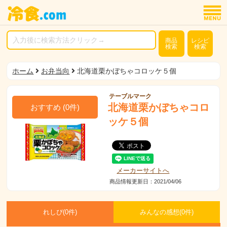
商品
レシピ
検索
検索
ホーム
お弁当向
北海道栗かぼちゃコロッケ５個
テーブルマーク
北海道栗かぼちゃコロ
おすすめ
(
0
件)
ッケ５個
メーカーサイトへ
商品情報更新日：2021/04/06
れしぴ(
0件)
みんなの感想(
0
件)