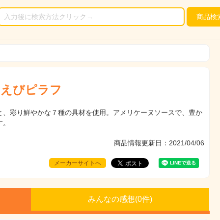
商品
検
のえびピラフ
と、彩り鮮やかな７種の具材を使用。アメリケーヌソースで、豊か
す。
商品情報更新日：2021/04/06
メーカーサイトへ
みんなの感想(
0
件)