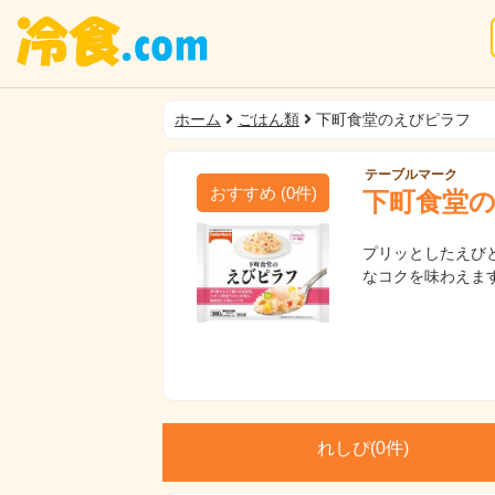
ホーム
ごはん類
下町食堂のえびピラフ
テーブルマーク
おすすめ
(
0
件)
下町食堂
プリッとしたえび
なコクを味わえま
れしぴ(
0件)