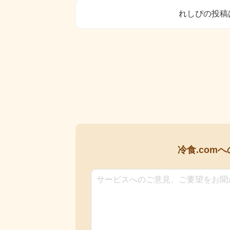
れしぴの投稿
冷食.comへ