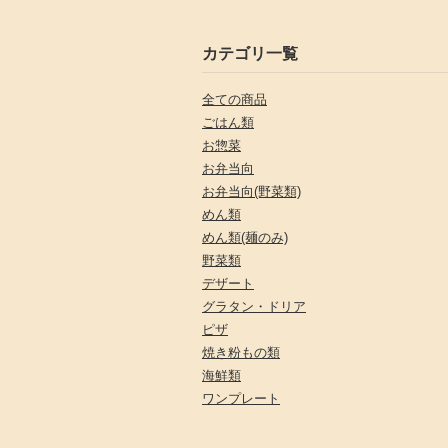
カテゴリ一覧
全ての商品
ごはん類
お惣菜
お弁当向
お弁当向(野菜類)
めん類
めん類(麺のみ)
野菜類
デザート
グラタン・ドリア
ピザ
焼き粉もの類
海鮮類
ワンプレート