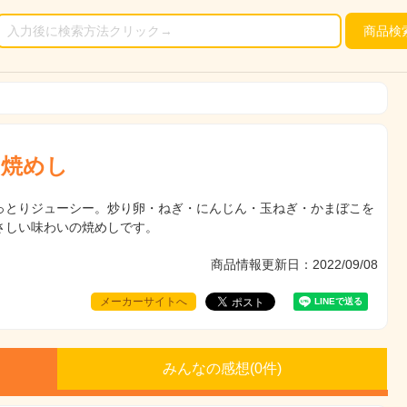
商品
検
の焼めし
っとりジューシー。炒り卵・ねぎ・にんじん・玉ねぎ・かまぼこを
さしい味わいの焼めしです。
商品情報更新日：2022/09/08
メーカーサイトへ
みんなの感想(
0
件)