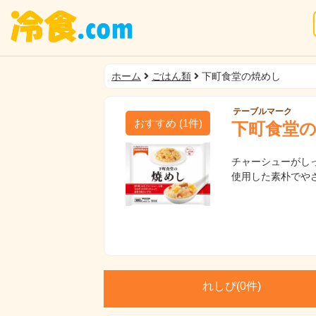
ホーム
ごはん類
下町食堂の焼めし
テーブルマーク
おすすめ
(
1
件)
下町食堂
チャーシューがし
使用した素朴でや
れしぴ(
0件)