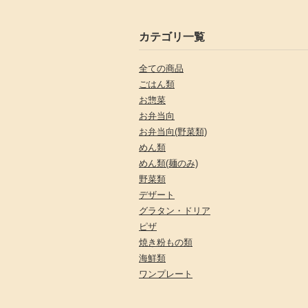
カテゴリ一覧
全ての商品
ごはん類
お惣菜
お弁当向
お弁当向(野菜類)
めん類
めん類(麺のみ)
野菜類
デザート
グラタン・ドリア
ピザ
焼き粉もの類
海鮮類
ワンプレート