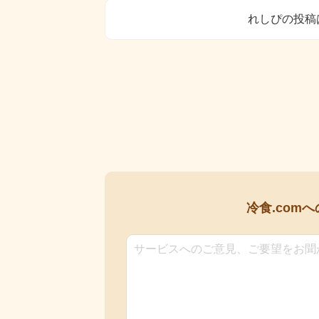
れしぴの投稿
冷食.comへ