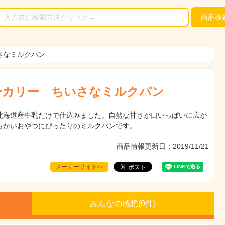
商品
検
さなミルクパン
ーカリー ちいさなミルクパン
北海道産牛乳だけで仕込みました。自然な甘さが口いっぱいに広が
らかいおやつにぴったりのミルクパンです。
商品情報更新日：2019/11/21
メーカーサイトへ
みんなの感想(
0
件)