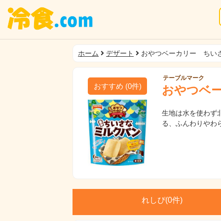
ホーム
デザート
おやつベーカリー ちい
テーブルマーク
おすすめ
(
0
件)
おやつベ
生地は水を使わず
る、ふんわりやわ
れしぴ(
0件)