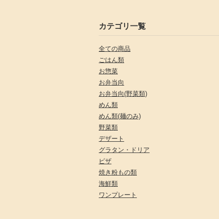
カテゴリ一覧
全ての商品
ごはん類
お惣菜
お弁当向
お弁当向(野菜類)
めん類
めん類(麺のみ)
野菜類
デザート
グラタン・ドリア
ピザ
焼き粉もの類
海鮮類
ワンプレート