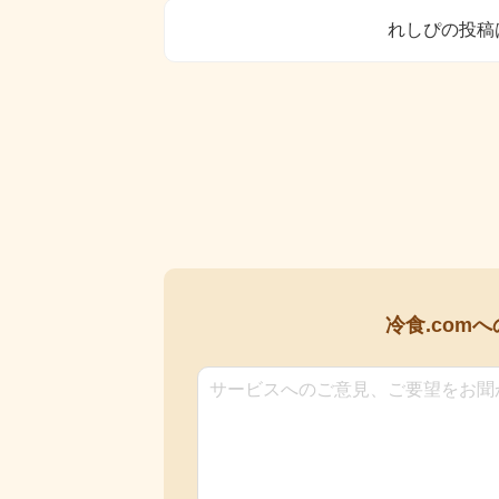
れしぴの投稿
冷食.comへ