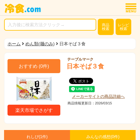
商品
レシピ
検索
検索
ホーム
めん類(麺のみ)
日本そば３食
テーブルマーク
日本そば３食
おすすめ
(
0
件)
メーカーサイトの商品詳細へ
商品情報更新日：2026/03/15
楽天市場でさがす
れしぴ(
1件)
みんなの感想(
0
件)