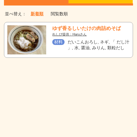
並べ替え：
新着順
閲覧数順
ゆず香るしいたけの肉詰めそば
れしぴ提供：Haruさん
材料
だいこんおろし, ネギ, 「 だし汁
」, 水, 醤油, みりん, 顆粒だし