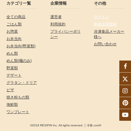
カテゴリ一覧
企業情報
その他
全ての商品
運営者
ログイン
ごはん類
利用規約
新規会員登録
お惣菜
プライバシーポリ
冷凍食品メーカー
シー
様へ
お弁当向
お問い合わせ
お弁当向(野菜類)
めん類
めん類(麺のみ)
野菜類
デザート
グラタン・ドリア
ピザ
焼き粉もの類
海鮮類
ワンプレート
©2018 RESIPIN Inc. All rights reserved. │ 冷食.com®