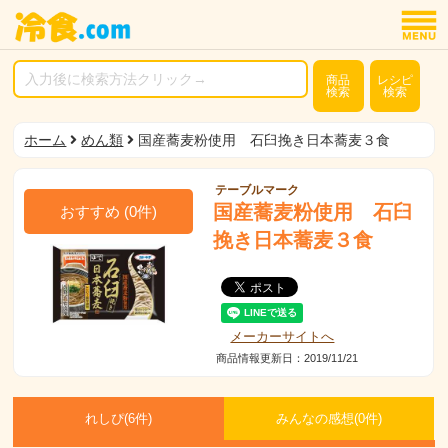
商品
レシピ
検索
検索
ホーム
めん類
国産蕎麦粉使用 石臼挽き日本蕎麦３食
テーブルマーク
国産蕎麦粉使用 石臼
おすすめ
(
0
件)
挽き日本蕎麦３食
メーカーサイトへ
商品情報更新日：2019/11/21
れしぴ(
6件)
みんなの感想(
0
件)