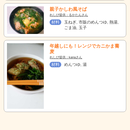
親子かしわ風そば
れしぴ提供：るかたんさん
材料
玉ねぎ, 市販のめんつゆ, 熱湯,
ごま油, 玉子
年越しにも！レンジでカニかま蕎
麦
れしぴ提供：kanaさん
材料
めんつゆ, 湯