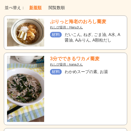
並べ替え：
新着順
閲覧数順
ぷりっと海老のおろし蕎麦
れしぴ提供：Haruさん
材料
だいこん, ねぎ, ごま油, A水, A
醤油, Aみりん, A顆粒だし
3分でできるワカメ蕎麦
れしぴ提供：kanaさん
材料
わかめスープの素, お湯