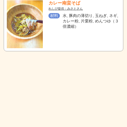
カレー南蛮そば
れしぴ提供：みさとさん
材料
水, 豚肉の薄切り, 玉ねぎ, ネギ,
カレー粉, 片栗粉, めんつゆ（３
倍濃縮）